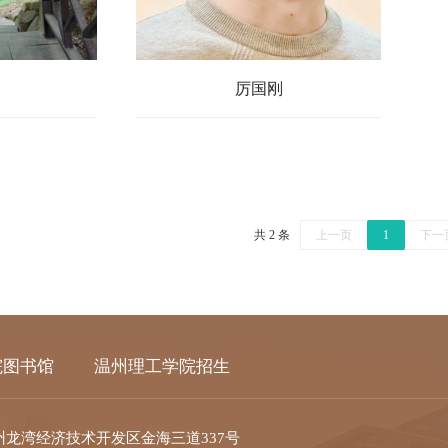
厉国刚
共 2 条
上一页
1
下一
院图书馆
温州理工学院招生
州龙湾经济技术开发区金海三道337号