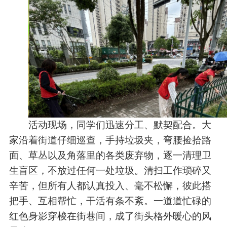
活动现场，同学们迅速分工、默契配合。大
家沿着街道仔细巡查，手持垃圾夹，弯腰捡拾路
面、草丛以及角落里的各类废弃物，逐一清理卫
生盲区，不放过任何一处垃圾。清扫工作琐碎又
辛苦，但所有人都认真投入、毫不松懈，彼此搭
把手、互相帮忙，干活有条不紊。一道道忙碌的
红色身影穿梭在街巷间，成了街头格外暖心的风